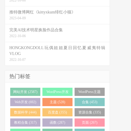
2022-10-06
推特微博网红《kittyxkum绯红小猫》
2023-04-09
完美AI技术明星换脸作品合集
2022-10-06
HONGKONGDOLL玩偶姐姐夏日回忆夏威夷特辑
VLOG
2022-10-07
热门标签
网站开发 (2587)
WordPress开发
WordPress主题
(2055)
(1517)
Web开发 (692)
主题 (528)
合集 (453)
数据科学 (444)
百度盘 (355)
资源合集 (335)
教程合集 (317)
函数 (287)
页面 (267)