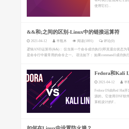
有时我们会混淆它们的
使用它们...
&&和;之间的区别-Linux中的链接运算符
2021-04-12
半瓶木
阅读(1891)
评论(0)
逻辑AND运算符(&&)： 仅当第一个命令成功执行(即其退出状态
是命令行中最常用的命令之一。 语法如下： 如果command1成功执行, 则
Fedora和Ka
2021-04-12
半
Fedora OS由Red
源的。它使用DNF软件
算机设计的F...
如何在Linux中设置防火墙？