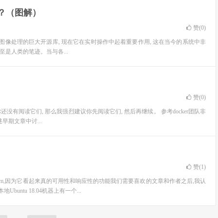
CV？（图解）
赞(
0
)
学习和图像处理的巨大开源库, 现在它在实时操作中起着重要作用, 这在当今的系统中非
至是人类的笔迹。当与各...
赞(
0
)
.如果你还没有阅读它们, 那么我强烈建议你先阅读它们, 然后再继续。 参考docker团队非
期文章中讨...
赞(
1
)
rum,因为它看起来真的可用性和响应性的功能我们需要喜欢的文章和作者之后,我认
tu 18.04机器上有一个...