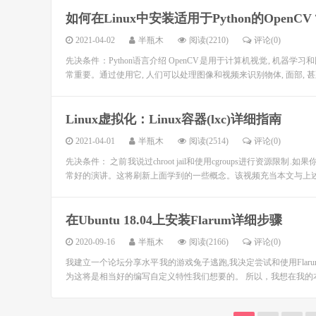
如何在Linux中安装适用于Python的Open
2021-04-02
半瓶木
阅读(2210)
评论(0)
先决条件：Python语言介绍 OpenCV是用于计算机视觉, 机器
常重要。通过使用它, 人们可以处理图像和视频来识别物体, 面部, 甚
Linux虚拟化：Linux容器(lxc)详细指南
2021-04-01
半瓶木
阅读(2514)
评论(0)
先决条件： 之前我说过chroot jail和使用cgroups进行资源限制
常好的演讲。这将刷新上面学到的一些概念。该视频充当本文与上述早
在Ubuntu 18.04上安装Flarum详细步骤
2020-09-16
半瓶木
阅读(2166)
评论(0)
我建立一个论坛分享水平我的游戏兔子逃跑,我决定尝试和使用Fla
为这将是相当好的编写自定义特性我们想要的。 所以，我想在我的本地Ubun