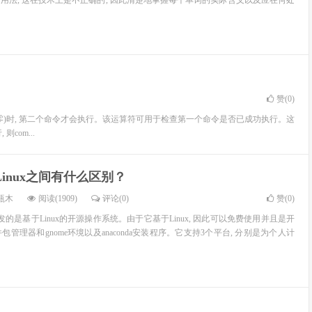
用法, 这在技术上是不正确的, 因此清楚地掌握每个单词的实际含义以及应在何处
赞(
0
)
为零)时, 第二个命令才会执行。该运算符可用于检查第一个命令是否已成功执行。这
com...
li Linux之间有什么区别？
瓶木
阅读(1909)
评论(0)
赞(
0
)
 Hat开发的是基于Linux的开源操作系统。由于它基于Linux, 因此可以免费使用并且是开
包管理器和gnome环境以及anaconda安装程序。它支持3个平台, 分别是为个人计