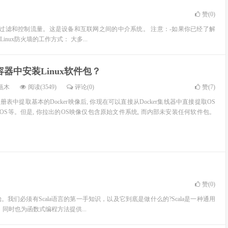
赞(
0
)
则过滤和控制流量。这是设备和互联网之间的中介系统。 注意：-如果你已经了解
inux防火墙的工作方式： 大多...
r容器中安装Linux软件包？
瓶木
阅读(3549)
评论(0)
赞(
7
)
注册表中提取基本的Docker映像后, 你现在可以直接从Docker集线器中直接提取OS
, CentOS等。但是, 你拉出的OS映像仅包含原始文件系统, 而内部未安装任何软件包。
赞(
0
)
始。我们必须有Scala语言的第一手知识，以及它到底是做什么的?Scala是一种通用
时也为函数式编程方法提供...