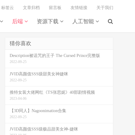
标签云
文章归档
留言板
友情链接
关于我们
后端
资源下载
人工智能
猜你喜欢
Description被诅咒的王子 The Cursed Prince完整版
2022-09-25
JVID高颜值SSS级甜美女神婕咪
2022-09-25
推特女装大佬网红《TS张思妮》40部剧情视频
2023-04-06
【3D同人】Nagoonimation合集
2022-09-25
JVID高颜值SSS级极品甜美女神-婕咪