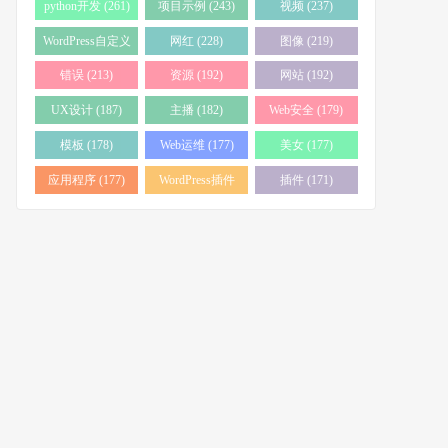
python开发 (261)
项目示例 (243)
视频 (237)
WordPress自定义
网红 (228)
图像 (219)
页面 (233)
错误 (213)
资源 (192)
网站 (192)
UX设计 (187)
主播 (182)
Web安全 (179)
模板 (178)
Web运维 (177)
美女 (177)
应用程序 (177)
WordPress插件
插件 (171)
(176)