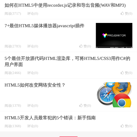
如何在HTML5中使用recorder.js记录和导出音频(WAV和MP3)
阅读(3717)
评论(0)
赞(
0
)
7+最佳HTML5媒体播放器javascript插件
阅读(2783)
评论(0)
赞(
0
)
5个最佳开放源代码HTML渲染库，可将HTML5/CSS3用作C#的
用户界面
阅读(2466)
评论(0)
赞(
0
)
HTML5如何改变网络安全性？
阅读(1378)
评论(0)
赞(
0
)
HTML5开发人员最常犯的5个错误：新手指南
阅读(1368)
评论(0)
赞(
0
)