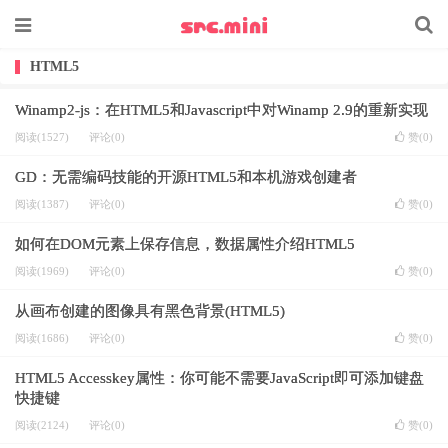
HTML5
Winamp2-js：在HTML5和Javascript中对Winamp 2.9的重新实现
阅读(1527)
评论(0)
赞(
0
)
GD：无需编码技能的开源HTML5和本机游戏创建者
阅读(1387)
评论(0)
赞(
0
)
如何在DOM元素上保存信息，数据属性介绍HTML5
阅读(1969)
评论(0)
赞(
0
)
从画布创建的图像具有黑色背景(HTML5)
阅读(1686)
评论(0)
赞(
0
)
HTML5 Accesskey属性：你可能不需要JavaScript即可添加键盘
快捷键
阅读(2124)
评论(0)
赞(
0
)