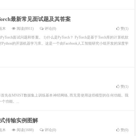
Torch最新常见面试题及其答案
瓶木
阅读(8911)
评论(0)
赞(
1
)
orch面试问题和答案。 1)什么是PyTorch？ PyTorch是基于Torch库的计算机软
对Python的开源机器学习库。这是一个由Facebook人工智能研究小组开发的深度学
赞(
1
)
。我们将首先在MNIST数据集上训练基本神经网络, 而无需使用这些模型的任何功能。我
一个功能。...
的样式传输实例图解
瓶木
阅读(1688)
评论(0)
赞(
0
)