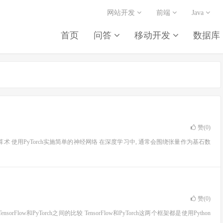
网站开发
前端
Java
首页
问答
移动开发
数据库
赞(
0
)
h进行张量算术 使用PyTorch实施简单的神经网络 在深度学习中, 通常会围绕张量作为基石数
赞(
0
)
orFlow和PyTorch之间的比较 TensorFlow和PyTorch这两个框架都是使用Python