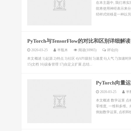
在本主题中, 我们将
统将使用神经表示来分
经样式转移是一种以另
PyTorch与TensorFlow的对比和区别详细解读
2020-03-25
半瓶木
阅读(10965)
评论(0)
本文概述 1)起源 2)特点 3)社区 4)API级别 5)速度 6)人气 7)加速
15)文档 16)设备管理 17)自定义扩展 总结...
PyTorch向
2020-03-25
半
本文概述 数学运算 点
零维度, 一维和多维。
例如数学运算, 点积和线