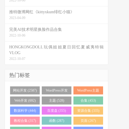
2022-10-06
推特微博网红《kittyxkum绯红小猫》
2023-04-09
完美AI技术明星换脸作品合集
2022-10-06
HONGKONGDOLL玩偶姐姐夏日回忆夏威夷特辑
VLOG
2022-10-07
热门标签
网站开发 (2587)
WordPress开发
WordPress主题
(2055)
(1517)
Web开发 (692)
主题 (528)
合集 (453)
数据科学 (444)
百度盘 (355)
资源合集 (335)
教程合集 (317)
函数 (287)
页面 (267)