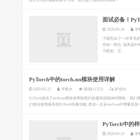
语言开发的顶级机器学习库。这些是开源的神经网络...
面试必备！Py
2020-03-26
半
下面列出了一些常见的PyT
件的一部分, 该库是针
习框架。它...
PyTorch中的torch.nn模块使用详解
2020-03-25
半瓶木
阅读(11213)
评论(0)
PyTorch提供了torch.nn模块来帮助我们创建和训练神经网络
们将仅使用基本的PyTorch张量功能, 然后一次从torch.nn中增量添加
PyTorch中
2020-03-25
半