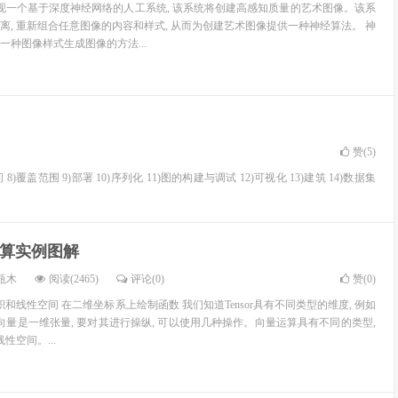
实现一个基于深度神经网络的人工系统, 该系统将创建高感知质量的艺术图像。该系
离, 重新组合任意图像的内容和样式, 从而为创建艺术图像提供一种神经算法。 神
一种图像样式生成图像的方法...
赞(
5
)
时间 8)覆盖范围 9)部署 10)序列化 11)图的构建与调试 12)可视化 13)建筑 14)数据集
量运算实例图解
瓶木
阅读(2465)
评论(0)
赞(
0
)
积和线性空间 在二维坐标系上绘制函数 我们知道Tensor具有不同类型的维度, 例如
向量是一维张量, 要对其进行操纵, 可以使用几种操作。向量运算具有不同的类型,
性空间。...