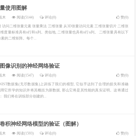
维张量使用图解
瓶木
阅读(5144)
评论(0)
赞(
0
)
 访问二维张量元素 张量乘法 三维张量 从3D张量访问元素 三维张量切片 二维张
维度量标准具有n行和n列。类似地, 二维张量也具有n行n列。 二维张量具有以下
素的二维矩阵。每个...
实战：图像识别的神经网络验证
瓶木
阅读(1547)
评论(0)
赞(
0
)
NIST数据集(无尽数据集)上训练了我们的模型, 它似乎达到了合理的损失和准确
用它所学的知识并将其概括为新数据, 那么它将是其性能的真实证明。这将通过
： 我们将在训练部分创建的...
高阶：卷积神经网络模型的验证（图解）
瓶木
阅读(1593)
评论(0)
赞(
0
)