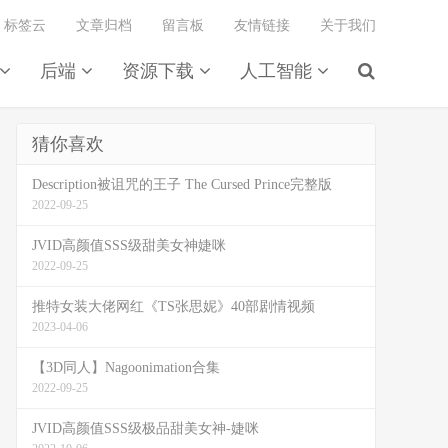
标签云
文章归档
留言板
友情链接
关于我们
后端
资源下载
人工智能
猜你喜欢
Description被诅咒的王子 The Cursed Prince完整版
2022-09-25
JVID高颜值SSS级甜美女神婕咪
2022-09-25
推特女装大佬网红《TS张思妮》40部剧情视频
2023-04-06
【3D同人】Nagoonimation合集
2022-09-25
JVID高颜值SSS级极品甜美女神-婕咪