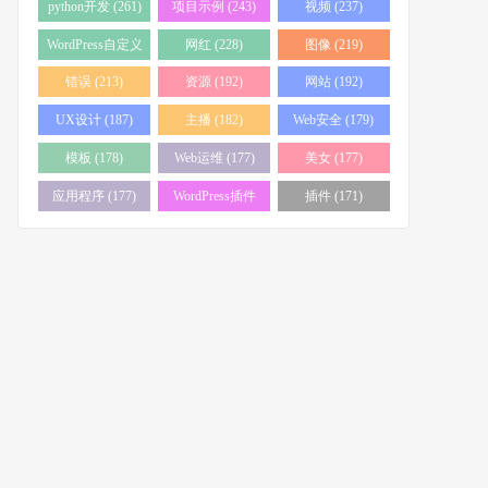
python开发 (261)
项目示例 (243)
视频 (237)
WordPress自定义
网红 (228)
图像 (219)
页面 (233)
错误 (213)
资源 (192)
网站 (192)
UX设计 (187)
主播 (182)
Web安全 (179)
模板 (178)
Web运维 (177)
美女 (177)
应用程序 (177)
WordPress插件
插件 (171)
(176)