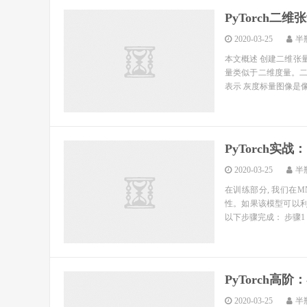
PyTorch二
2020-03-25
半
本文概述 创建二维张量
量类似于二维度量。二
表示 灰度标量图像是像
PyTorch
2020-03-25
半
在训练部分, 我们在M
性。如果该模型可以利
以下步骤完成： 步骤1
PyTorch
2020-03-25
半