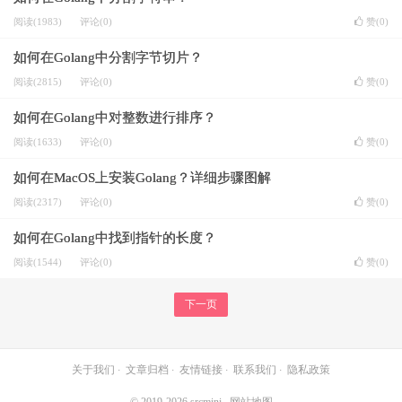
阅读(1983)
评论(0)
赞(
0
)
如何在Golang中分割字节切片？
阅读(2815)
评论(0)
赞(
0
)
如何在Golang中对整数进行排序？
阅读(1633)
评论(0)
赞(
0
)
如何在MacOS上安装Golang？详细步骤图解
阅读(2317)
评论(0)
赞(
0
)
如何在Golang中找到指针的长度？
阅读(1544)
评论(0)
赞(
0
)
下一页
关于我们
·
文章归档
·
友情链接
·
联系我们
·
隐私政策